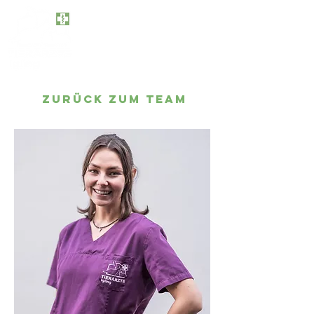
Tel. 08248-290
info@tieraerzte-igling.de
Kapellenstraße 6a, 86859 Igling
Zurück zum Team