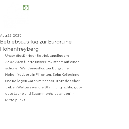
Tel. 08248-290
info@tieraerzte-igling.de
Kapellenstraße 6a, 86859 Igling
Aug 22, 2025
Betriebsausflug zur Burgruine
Hohenfreyberg
Unser diesjähriger Betriebsausflug am 
27.07.2025 führte unser Praxisteam auf einen 
schönen Wanderausflug zur Burgruine 
Hohenfreyberg in Pfronten. Zehn Kolleginnen 
und Kollegen waren mit dabei. Trotz des eher 
trüben Wetters war die Stimmung richtig gut – 
gute Laune und Zusammenhalt standen im 
Mittelpunkt.