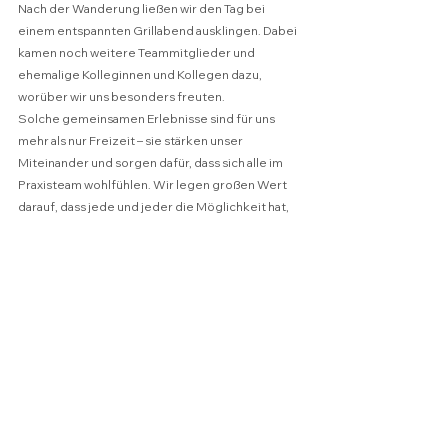
Nach der Wanderung ließen wir den Tag bei 
einem entspannten Grillabend ausklingen. Dabei 
kamen noch weitere Teammitglieder und 
ehemalige Kolleginnen und Kollegen dazu, 
worüber wir uns besonders freuten.
Solche gemeinsamen Erlebnisse sind für uns 
mehr als nur Freizeit – sie stärken unser 
Miteinander und sorgen dafür, dass sich alle im 
Praxisteam wohlfühlen. Wir legen großen Wert 
darauf, dass jede und jeder die Möglichkeit hat, 
sich einzubringen und Teil einer starken 
Gemeinschaft zu sein.