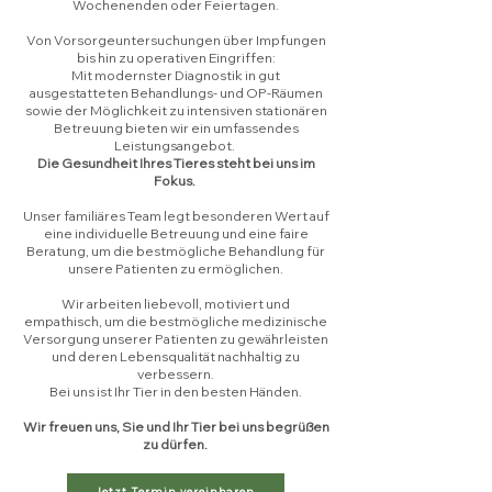
Wochenenden oder Feiertagen.
Von Vorsorgeuntersuchungen über Impfungen
bis hin zu operativen Eingriffen:
Mit modernster Diagnostik in gut
ausgestatteten Behandlungs- und OP-Räumen
sowie der Möglichkeit zu intensiven stationären
Betreuung bieten wir ein umfassendes
Leistungsangebot.
Die Gesundheit Ihres Tieres steht bei uns im
Fokus.
Unser familiäres Team legt besonderen Wert auf
eine individuelle Betreuung und eine faire
Beratung, um die bestmögliche Behandlung für
unsere Patienten zu ermöglichen.
Wir arbeiten liebevoll, motiviert und
empathisch, um die bestmögliche medizinische
Versorgung unserer Patienten zu gewährleisten
und deren Lebensqualität nachhaltig zu
verbessern.
Bei uns ist Ihr Tier in den besten Händen.
Wir freuen uns, Sie und Ihr Tier bei uns begrüßen
zu dürfen.
Jetzt Termin vereinbaren