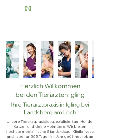
Tel. 08248-290
info@tieraerzte-igling.de
Kapellenstraße 6a, 86859 Igling
Herzlich Willkommen
bei den Tierärzten Igling
Ihre Tierarztpraxis in Igling bei
Landsberg am Lech
Unsere Tierarztpraxis ist spezialisiert auf Hunde,
Katzen und kleine Heimtiere. Wir bieten
höchste medizinische Standards auf Klinikniveau
und haben an 365 Tagen im Jahr geöffnet - ob an